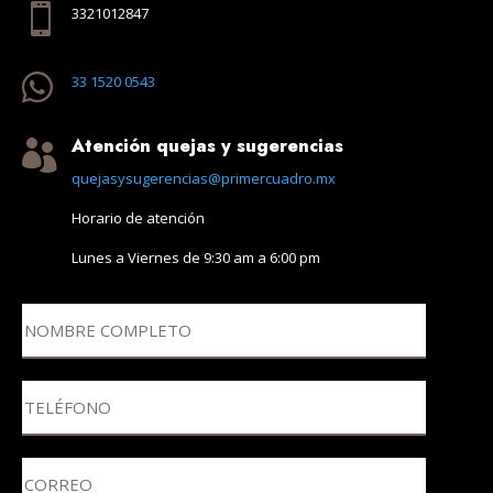

3321012847

33 1520 0543
Atención quejas y sugerencias

quejasysugerencias@primercuadro.mx
Horario de atención
Lunes a Viernes de 9:30 am a 6:00 pm